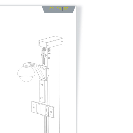
FR
|
EN
|
DE