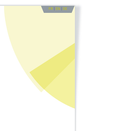
FR
|
EN
|
DE